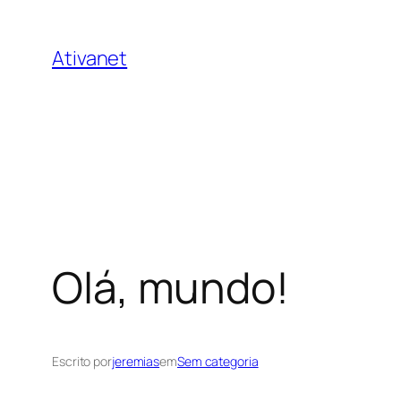
Pular
para
Ativanet
o
conteúdo
Olá, mundo!
Escrito por
jeremias
em
Sem categoria